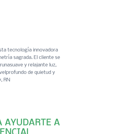
sta tecnología innovadora
tría sagrada. El cliente se
unasuave y relajante luz,
ivelprofundo de quietud y
y, RN
A AYUDARTE A
ENCIAL