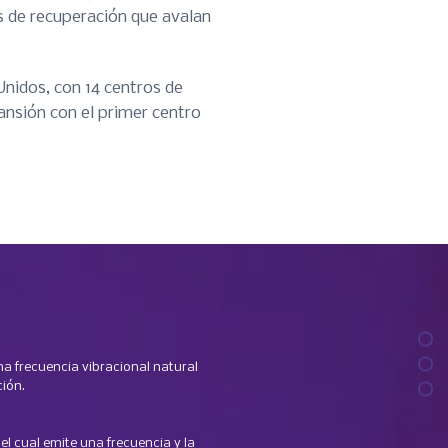
s de recuperación que avalan
Unidos, con 14 centros de
ansión con el primer centro
na frecuencia vibracional natural
ción.
 el cual emite una frecuencia y la