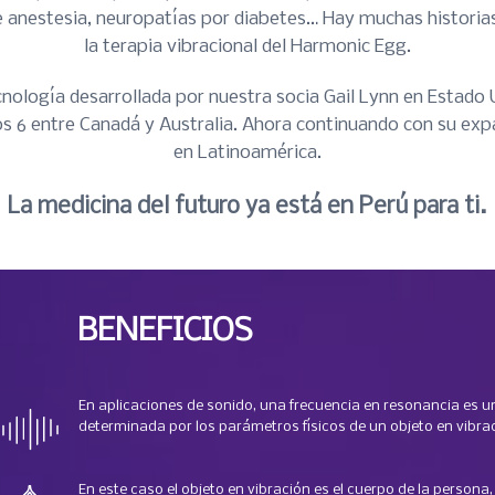
 anestesia, neuropatías por diabetes… Hay muchas historia
la terapia vibracional del Harmonic Egg.
ología desarrollada por nuestra socia Gail Lynn en Estado 
ros 6 entre Canadá y Australia. Ahora continuando con su exp
en Latinoamérica.
La medicina del futuro ya está en Perú para ti.
BENEFICIOS
En aplicaciones de sonido, una frecuencia en resonancia es u
determinada por los parámetros físicos de un objeto en vibra
En este caso el objeto en vibración es el cuerpo de la persona,