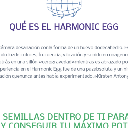
QUÉ ES EL HARMONIC EGG
cámara desanación conla forma de un huevo dodecahedro. E
ndo luzde colores, frecuencia, vibración y sonido en unageome
a atrás en una sillón «cerogravedad»mientras es abrazado por
xperiencia en el Harmonic Egg fue de una pazabsoluta y un n
jación quenunca antes había experimentado.»Kirsten Anton
 SEMILLAS DENTRO DE TI PAR
 Y CONSEGUIR TU MÁXIMO POT