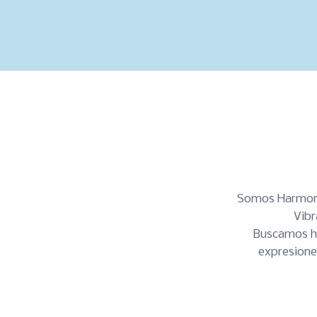
Skip
to
content
Somos Harmonic
Vibr
Buscamos ha
expresione