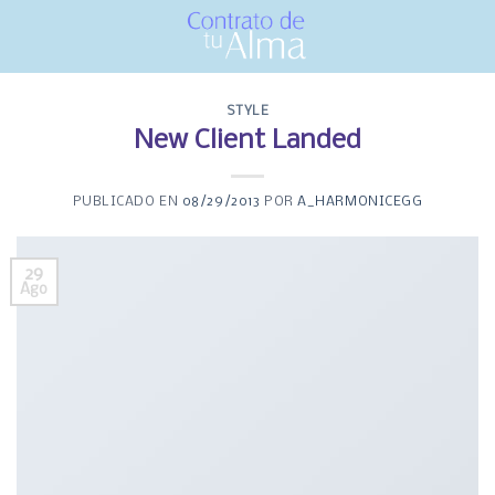
Skip
to
content
STYLE
New Client Landed
PUBLICADO EN
08/29/2013
POR
A_HARMONICEGG
29
Ago